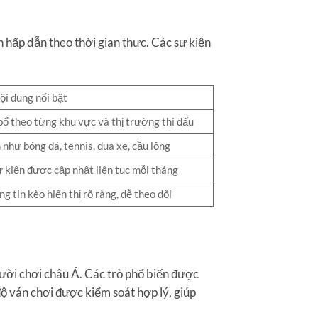
 hấp dẫn theo thời gian thực. Các sự kiện
ội dung nổi bật
ổ theo từng khu vực và thị trường thi đấu
như bóng đá, tennis, đua xe, cầu lông
 kiện được cập nhật liên tục mỗi tháng
g tin kèo hiển thị rõ ràng, dễ theo dõi
ười chơi châu Á. Các trò phổ biến được
độ ván chơi được kiểm soát hợp lý, giúp