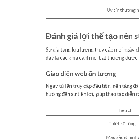
Uy tín thương h
Đánh giá lợi thế tạo nên
Sự gia tăng lưu lượng truy cập mỗi ngày c
đây là các khía cạnh nổi bật thường được 
Giao diện web ấn tượng
Ngay từ lần truy cập đầu tiên, nền tảng đã
hướng đến sự tiện lợi, giúp thao tác diễn 
Tiêu chí
Thiết kế tổng 
Màu sắc & hình