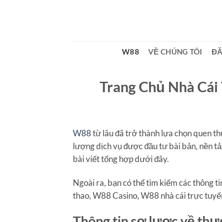
Bỏ
qua
nội
dung
W88
VỀ CHÚNG TÔI
ĐĂ
Trang Chủ Nhà Cái
W88
từ lâu đã trở thành lựa chọn quen th
lượng dịch vụ được đầu tư bài bản, nền tả
bài viết tổng hợp dưới đây.
Ngoài ra, bạn có thể tìm kiếm các thông
thao, W88 Casino, W88 nhà cái trực tuyến
Thông tin sơ lược về th