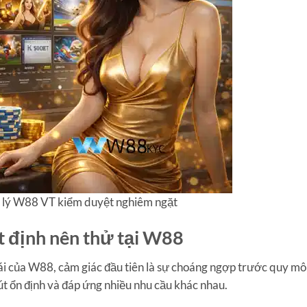
i lý W88 VT kiểm duyệt nghiêm ngặt
 định nên thử tại W88
ái của W88, cảm giác đầu tiên là sự choáng ngợp trước quy mô
út ổn định và đáp ứng nhiều nhu cầu khác nhau.