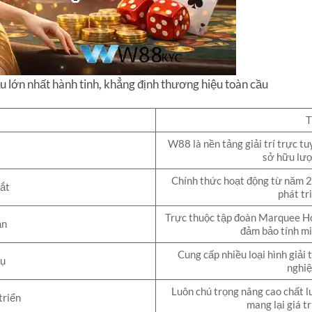
 lớn nhất hành tinh, khẳng định thương hiệu toàn cầu
T
W88 là nền tảng giải trí trực t
sở hữu lượ
Chính thức hoạt động từ năm 2
ắt
phát tri
Trực thuộc tập đoàn Marquee Hold
ản
đảm bảo tính mi
Cung cấp nhiều loại hình giải 
vụ
nghiệ
Luôn chú trọng nâng cao chất 
triển
mang lại giá t