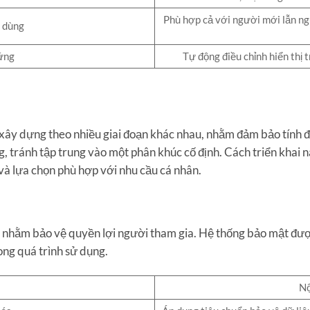
Phù hợp cả với người mới lẫn ng
 dùng
ứng
Tự động điều chỉnh hiển thị 
ây dựng theo nhiều giai đoạn khác nhau, nhằm đảm bảo tính đ
tránh tập trung vào một phân khúc cố định. Cách triển khai này
 và lựa chọn phù hợp với nhu cầu cá nhân.
u nhằm bảo vệ quyền lợi người tham gia. Hệ thống bảo mật đượ
rong quá trình sử dụng.
Nộ