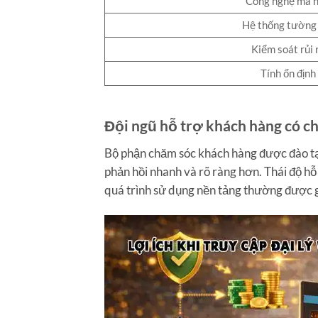
Công nghệ mã 
Hệ thống tường
Kiểm soát rủi 
Tính ổn định
Đội ngũ hỗ trợ khách hàng có 
Bộ phận chăm sóc khách hàng được đào tạo 
phản hồi nhanh và rõ ràng hơn. Thái độ hỗ 
quá trình sử dụng nền tảng thường được g